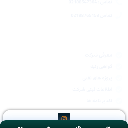
تماس : 02188547364
تماس 02188765153
لینک های سریع
معرفی شرکت
گواهی رتبه
پروژه های نفتی
اطلاعات ثبتی شرکت
تقدیر نامه ها