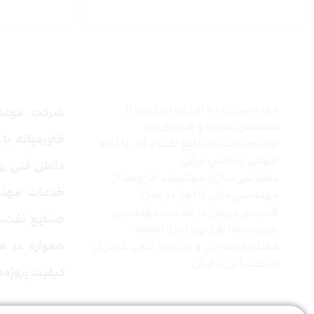
درباره
چرا شرکت توسعه انرژی
خاورمیانه
مهندسی آینده انرژی با ترکیبی از
شرکت مهندس
تخصص، تجربه و فناوری روز
خاورمیانه
با 
توسعه پایدار صنایع نفت و گاز، با نگاه
جهانی و دانش ایرانی
دانش فنی روز 
سفارشی‌سازی هوشمند طرح‌ها، از
خدمات مهند
مهندسی مالی تا اجرا در عمل
قدرت وردپرس در خدمت مهندسی
صنایع نفت، 
خاورمیانه؛ طراحی، اجرا، اعتماد
همواره در مس
مشاوره، طراحی و نوآوری؛ گامی فراتر در
صنعت انرژی ایران
کیفیت پروژه‌ه