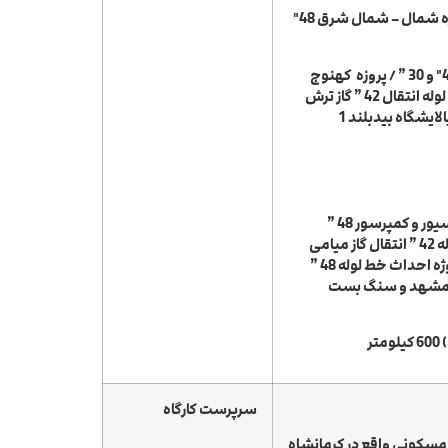
تکمیل نظارت عالیه پروژه شمال – شمال شرق 48″
پروژه جنوب اصفهان 40″ و 30 ” / پروزه کهنوج
30″ و 20 ” / احداث خط لوله انتقال 42 ” گاز ترش
لایشگاه بیدبلند 1
احداث ایستگاه لانچر رسیور و کمپرسور 48 ”
احداث خط لوله 42 ” انتقال گاز میامی
دشت 110 کیلومتر / پروژه احداث خط لوله 48 ”
مشهد و سنگ بست
ر
سرپرست کارگاه