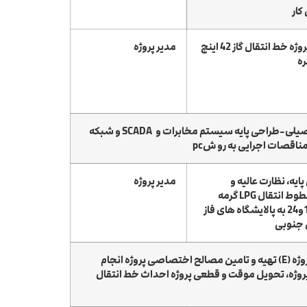
کار
نظارت عالیه و کارگاهی پروژه خط انتقال گاز 42 اینچ
مدیر پروژه
ه
شرح مختصرپروژه: انجام مطالعات اولیه و طراحی مقدماتی-مسیریابی-ارزیابی زیست محیطی-نقشه برداری-ژئوتکنیک –طراحی تفصیلی-طراحی پایه سیستم مخابرات و SCADA و شبکه
اقصات اجرایی به رو شpc
یه، نظارت عالیه و
مدیر پروژه
کارگاهی پروژه احداث خطوط انتقال LPG گرمه
پالایشگاه های فاز 13،22و24 به پالایشگاه های فاز
شرح مختصر پروژه : انجام خدمات طراحی پایه و ارائه خدمات مشاوره نظارت عالیه و کارگاهی پروژه که عبارتست از خدمات مهندسی پروژه (E) تهیه و تامین مصالح اختصاصی پروژه انجام
اری یکساله پروژه، تحویل موقت و قطعی پروژه احداث خط انتقال