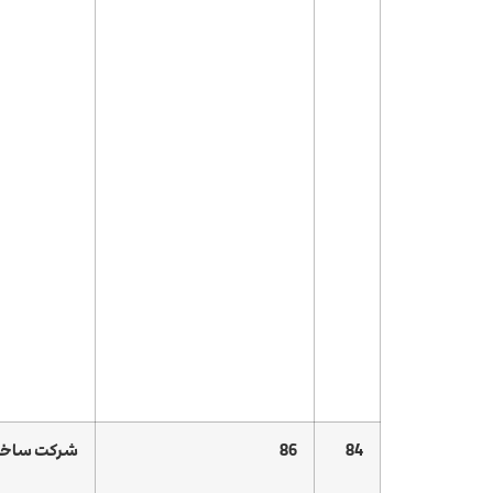
84
86
شرکت ساختما