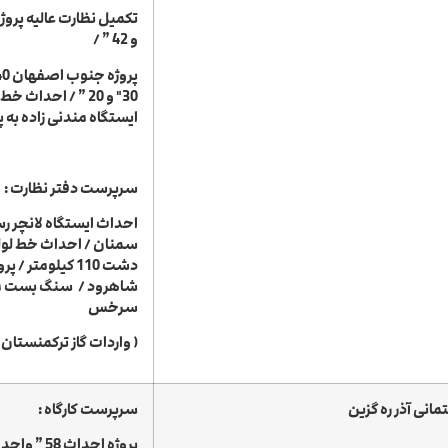
و 42 ” /
ایستگاه مندنی زاده به پا
سرپرست دفتر نظارت :
سمنان /
شاهرود / سنگ بست 
سرخس
( واردات گاز ترکمنستان ) 600 کیلومت
نی آذر ره گزین
سرپرست کارگاه :
پروژه احداث 58 ” واحد مسکونی واقع در کرمانشاه