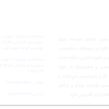
 ما
تماس با ما
ساختمان مرکزی : تهران، خ
ین مشاور توسعه انرژی
سهروردی شمالی ،بالاتراز 
بهشتی، کوچه شهرتاش ، پلا
تکیه بر نیروهای متخصص،
و تجربه اجرایی، ارائه‌دهنده
ساختمان شماره 2
سهروردی شمالی ،کوچه کو
سی و مشاوره‌ای در حوزه
۶8 واحد 3
گاز و پتروشیمی می‌باشد و
تماس : 02188547364
یر توسعه پایدار و ارتقای
تماس 02188765153
ای انرژی گام برمی‌دارد.