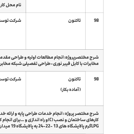
نام محل کار
98
تاکنون
شرکت توسعه 
مخابرات با کابل فیبر نوری-طراحی تفصیلی شبکه مخابر
98
تاکنون
شرکت توسعه 
(آماده بکار)
کارهای ساختمان و نصب (C)و راه ا
LPGگرم پالایشگاه های 13 -22-24 به پالایشگاه 19 میدان مشترک پارس جنوبی به روش EPC